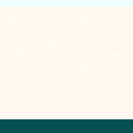
Unse
Gast
Wohl
Zimm
re
ron
befin
er &
Erfa
omi
den
Suite
hrun
e
n
Entsch
gen
leunige
Menor
Reisee
n und
quinisc
rinneru
Leben
Kraft
her
ngen
auf
tanken
Tisch
Menor
inmitte
ca
n der
Gärten