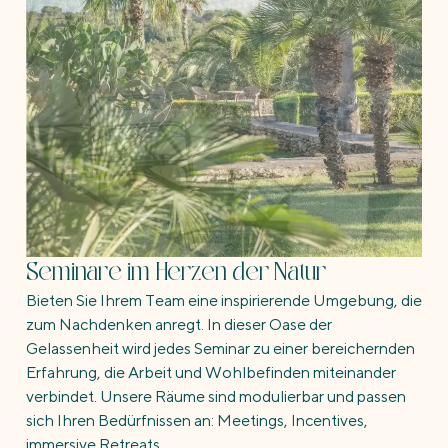
Seminare im Herzen der Natur
Bieten Sie Ihrem Team eine inspirierende Umgebung, die
zum Nachdenken anregt. In dieser Oase der
Gelassenheit wird jedes Seminar zu einer bereichernden
Erfahrung, die Arbeit und Wohlbefinden miteinander
verbindet. Unsere Räume sind modulierbar und passen
sich Ihren Bedürfnissen an: Meetings, Incentives,
immersive Retreats...