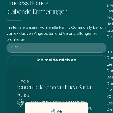
Timeless Homes,
SP
Fra
bleibende Erinnerungen.
Eng
Ita
Treten Sie unserer Fontenille Family Community bei, um
Esp
von exklusiven Angeboten und Veranstaltungen zu
De
profitieren.
UN
Dom
Ich melde mich an
Les
Dom
Bas
INFOS
Do
Fontenille Menorca - Finca Santa
Die
Ponsa
70 
Finca Santa Ponsa, Carretera de
Les
Llucalari, 07730 Alaior, Illes Balears,
Die