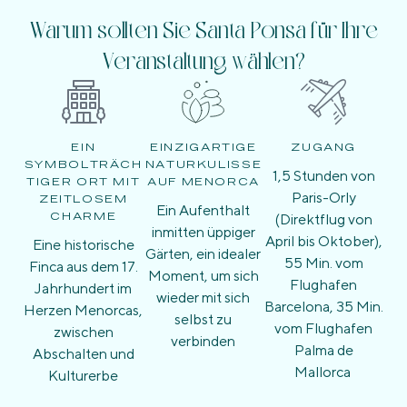
Warum sollten Sie Santa Ponsa für Ihre
Veranstaltung wählen?
EIN
EINZIGARTIGE
ZUGANG
SYMBOLTRÄCH
NATURKULISSE
1,5 Stunden von
TIGER ORT MIT
AUF MENORCA
Paris-Orly
ZEITLOSEM
Ein Aufenthalt
(Direktflug von
CHARME
inmitten üppiger
April bis Oktober),
Eine historische
Gärten, ein idealer
55 Min. vom
Finca aus dem 17.
Moment, um sich
Flughafen
Jahrhundert im
wieder mit sich
Barcelona, 35 Min.
Herzen Menorcas,
selbst zu
vom Flughafen
zwischen
verbinden
Palma de
Abschalten und
Mallorca
Kulturerbe